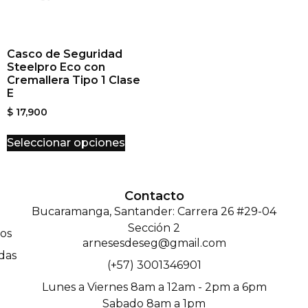
Casco de Seguridad
Steelpro Eco con
Cremallera Tipo 1 Clase
E
$
17,900
Seleccionar opciones
Contacto
Bucaramanga, Santander: Carrera 26 #29-04
Sección 2
os
arnesesdeseg@gmail.com
das
(+57) 3001346901
Lunes a Viernes 8am a 12am - 2pm a 6pm
Sabado 8am a 1pm