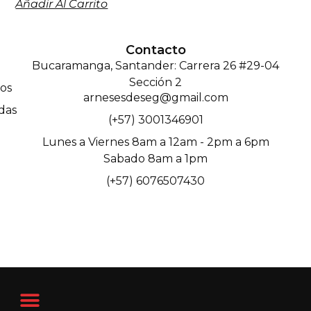
Añadir Al Carrito
Contacto
Bucaramanga, Santander: Carrera 26 #29-04
Sección 2
os
arnesesdeseg@gmail.com
das
(+57) 3001346901
Lunes a Viernes 8am a 12am - 2pm a 6pm
Sabado 8am a 1pm
(+57) 6076507430