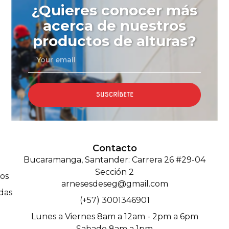
¿Quieres conocer más
acerca de nuestros
productos de alturas?
SUSCRÍBETE
Contacto
Bucaramanga, Santander: Carrera 26 #29-04
Sección 2
os
arnesesdeseg@gmail.com
das
(+57) 3001346901
Lunes a Viernes 8am a 12am - 2pm a 6pm
Sabado 8am a 1pm