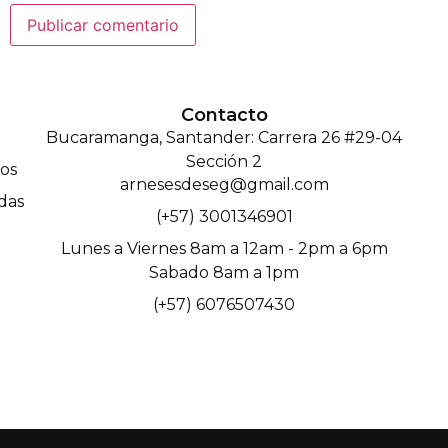
Contacto
Bucaramanga, Santander: Carrera 26 #29-04
Sección 2
os
arnesesdeseg@gmail.com
das
(+57) 3001346901
Lunes a Viernes 8am a 12am - 2pm a 6pm
Sabado 8am a 1pm
(+57) 6076507430