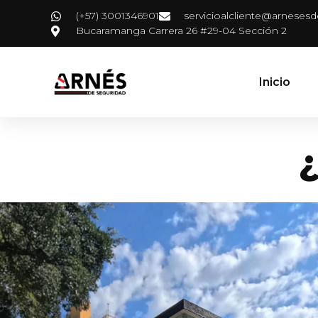
(+57) 3001346901
servicioalcliente@arneses
Bucaramanga Carrera 26 #29-04 Sección 2
Inicio