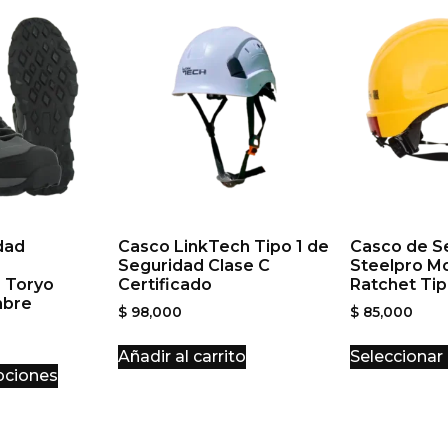
dad
Casco LinkTech Tipo 1 de
Casco de S
Seguridad Clase C
Steelpro M
s Toryo
Certificado
Ratchet Tip
mbre
$
98,000
$
85,000
Añadir al carrito
Seleccionar
pciones