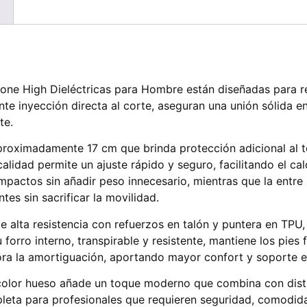
ne High Dieléctricas para Hombre están diseñadas para r
te inyección directa al corte, aseguran una unión sólida en
te.
roximadamente 17 cm que brinda protección adicional al tobi
calidad permite un ajuste rápido y seguro, facilitando el c
mpactos sin añadir peso innecesario, mientras que la entre 
es sin sacrificar la movilidad.
 alta resistencia con refuerzos en talón y puntera en TPU, l
forro interno, transpirable y resistente, mantiene los pies 
ora la amortiguación, aportando mayor confort y soporte e
color hueso añade un toque moderno que combina con disti
pleta para profesionales que requieren seguridad, comodida