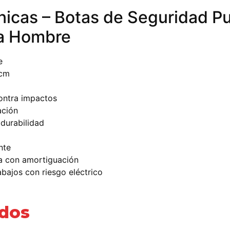
cnicas – Botas de Seguridad 
ra Hombre
e
 cm
contra impactos
ación
 durabilidad
nte
ca con amortiguación
rabajos con riesgo eléctrico
ados