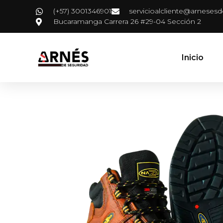
(+57) 3001346901
servicioalcliente@arneses
Bucaramanga Carrera 26 #29-04 Sección 2
Inicio