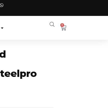
0
ad
teelpro