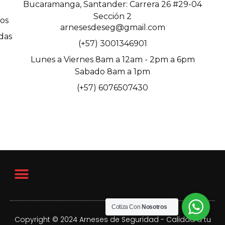
Bucaramanga, Santander: Carrera 26 #29-04
Sección 2
os
arnesesdeseg@gmail.com
das
(+57) 3001346901
Lunes a Viernes 8am a 12am - 2pm a 6pm
Sabado 8am a 1pm
(+57) 6076507430
Cotiza Con
Nosotros
Copyright © 2024 Arneses de Seguridad - Calidad a tu