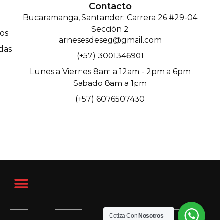
Contacto
Bucaramanga, Santander: Carrera 26 #29-04
Sección 2
os
arnesesdeseg@gmail.com
das
(+57) 3001346901
Lunes a Viernes 8am a 12am - 2pm a 6pm
Sabado 8am a 1pm
(+57) 6076507430
Cotiza Con
Nosotros