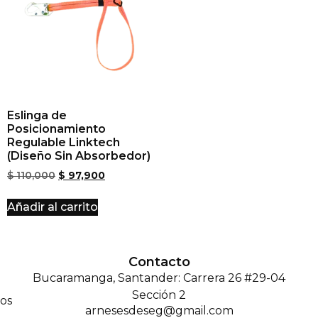
Eslinga de
Posicionamiento
Regulable Linktech
(Diseño Sin Absorbedor)
$
110,000
$
97,900
Añadir al carrito
Contacto
Bucaramanga, Santander: Carrera 26 #29-04
Sección 2
os
arnesesdeseg@gmail.com