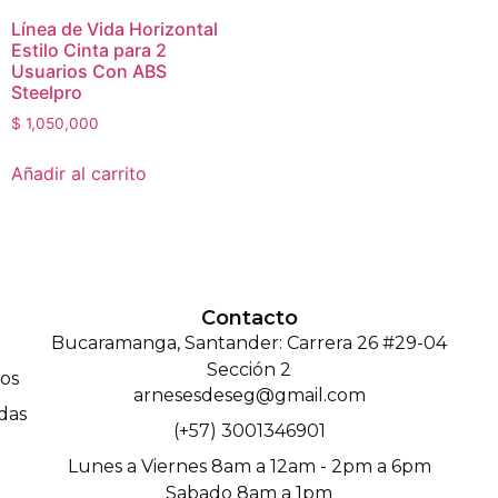
Línea de Vida Horizontal
Estilo Cinta para 2
Usuarios Con ABS
Steelpro
$
1,050,000
Añadir al carrito
Contacto
Bucaramanga, Santander: Carrera 26 #29-04
Sección 2
os
arnesesdeseg@gmail.com
das
(+57) 3001346901
Lunes a Viernes 8am a 12am - 2pm a 6pm
Sabado 8am a 1pm