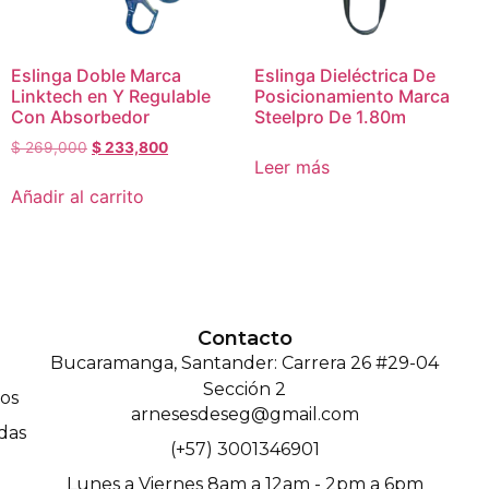
Eslinga Doble Marca
Eslinga Dieléctrica De
Linktech en Y Regulable
Posicionamiento Marca
Con Absorbedor
Steelpro De 1.80m
$
269,000
$
233,800
Leer más
Añadir al carrito
Contacto
Bucaramanga, Santander: Carrera 26 #29-04
Sección 2
os
arnesesdeseg@gmail.com
das
(+57) 3001346901
Lunes a Viernes 8am a 12am - 2pm a 6pm