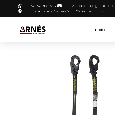
(+57) 3001346901
servicioalcliente@arneses
Bucaramanga Carrera 26 #29-04 Sección 2
Inicio