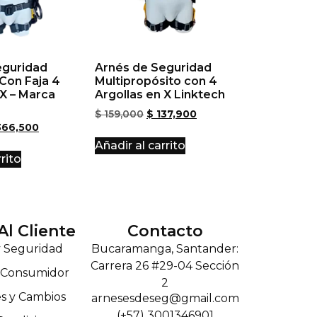
eguridad
Arnés de Seguridad
 Con Faja 4
Multipropósito con 4
 X – Marca
Argollas en X Linktech
$
159,000
$
137,900
66,500
Añadir al carrito
rito
Al Cliente
Contacto
y Seguridad
Bucaramanga, Santander:
Carrera 26 #29-04 Sección
l Consumidor
2
s y Cambios
arnesesdeseg@gmail.com
(+57) 3001346901