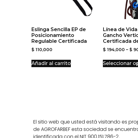
Eslinga Sencilla EP de
Línea de Vida
Posicionamiento
Gancho Vertic
Regulable Certificada
Certificada 
$
110,000
$
194,000
–
$
90
Añadir al carrito
Seleccionar o
El sitio web que usted está visitando es pr
de AGROFARBEF esta sociedad se encuentr
identificada con el NIT 900.151.786-2.