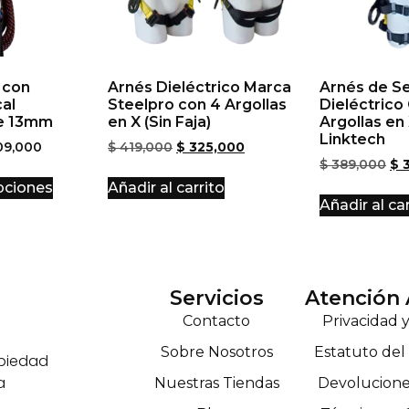
 con
Arnés Dieléctrico Marca
Arnés de S
al
Steelpro con 4 Argollas
Dieléctrico
de 13mm
en X (Sin Faja)
Argollas en
Linktech
9,000
$
419,000
$
325,000
$
389,000
$
3
pciones
Añadir al carrito
Añadir al car
Servicios
Atención 
Contacto
Privacidad 
Sobre Nosotros
Estatuto de
opiedad
a
Nuestras Tiendas
Devolucione