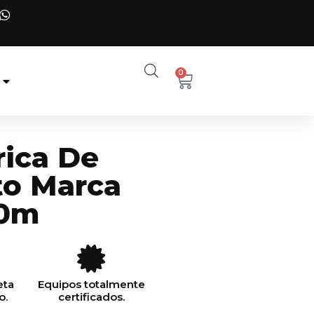
0
rica De
to Marca
80m
eta
Equipos totalmente
o.
certificados.