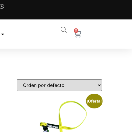
0
¡Oferta!