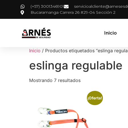
(+57) 3001346901
servicioalcliente@arneses
Bucaramanga Carrera 26 #29-04 Sección 2
Inicio
Inicio
/ Productos etiquetados “eslinga regula
eslinga regulable
Mostrando 7 resultados
¡Oferta!