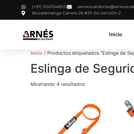
(+57) 3001346901
servicioalcliente@arneses
Bucaramanga Carrera 26 #29-04 Sección 2
Inicio
Inicio
/ Productos etiquetados “Eslinga de Seg
Eslinga de Segurid
Mostrando 4 resultados