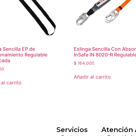
a Sencilla EP de
Eslinga Sencilla Con Abso
onamiento Regulable
InSafe IN 8020-R Regulabl
icada
$
164,000
00
Añadir al carrito
al carrito
Servicios
Atención 