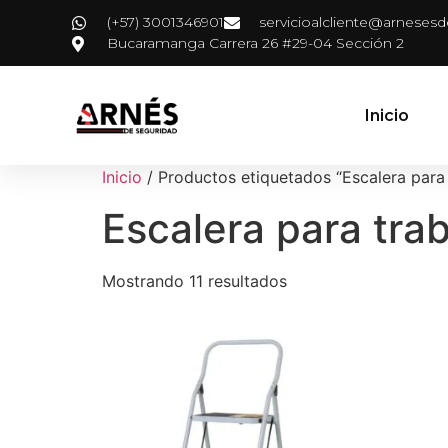
(+57) 3001346901
servicioalcliente@arneses
Bucaramanga Carrera 26 #29-04 Sección 2
Inicio
Inicio
/ Productos etiquetados “Escalera para 
Escalera para tra
Mostrando 11 resultados