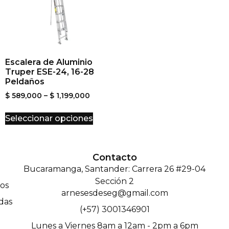
Escalera de Aluminio
Truper ESE-24, 16-28
Peldaños
$
589,000
–
$
1,199,000
Seleccionar opciones
Contacto
Bucaramanga, Santander: Carrera 26 #29-04
Sección 2
os
arnesesdeseg@gmail.com
das
(+57) 3001346901
Lunes a Viernes 8am a 12am - 2pm a 6pm