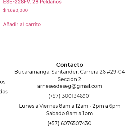
ESE-228FV, 28 Peldaños
$
1,690,000
Añadir al carrito
Contacto
Bucaramanga, Santander: Carrera 26 #29-04
Sección 2
os
arnesesdeseg@gmail.com
das
(+57) 3001346901
Lunes a Viernes 8am a 12am - 2pm a 6pm
Sabado 8am a 1pm
(+57) 6076507430