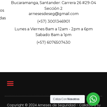
Bucaramanga, Santander: Carrera 26 #29-04
Sección 2
os
arnesesdeseg@gmail.com
das
(+57) 3001346901
Lunes a Viernes 8am a 12am - 2pm a 6pm
Sabado 8am a 1pm
(+57) 6076507430
Cotiza Con
Nosotros
Copyright © 2024 Arneses de Seguridad - Calidad a tu