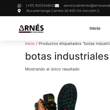
(+57) 3001346901
servicioalcliente@arneses
Bucaramanga Carrera 26 #29-04 Sección 2
Inicio
Inicio
/ Productos etiquetados “botas industria
botas industriales
Mostrando el único resultado