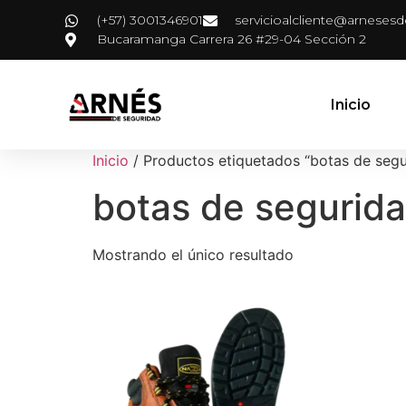
(+57) 3001346901
servicioalcliente@arneses
Bucaramanga Carrera 26 #29-04 Sección 2
Inicio
Inicio
/ Productos etiquetados “botas de segu
botas de segurida
Mostrando el único resultado