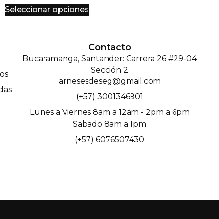
Seleccionar opciones
Contacto
Bucaramanga, Santander: Carrera 26 #29-04
Sección 2
os
arnesesdeseg@gmail.com
das
(+57) 3001346901
Lunes a Viernes 8am a 12am - 2pm a 6pm
Sabado 8am a 1pm
(+57) 6076507430