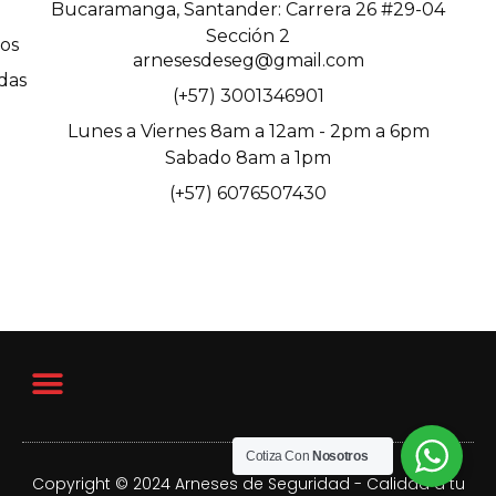
Bucaramanga, Santander: Carrera 26 #29-04
Sección 2
os
arnesesdeseg@gmail.com
das
(+57) 3001346901
Lunes a Viernes 8am a 12am - 2pm a 6pm
Sabado 8am a 1pm
(+57) 6076507430
Cotiza Con
Nosotros
Copyright © 2024 Arneses de Seguridad - Calidad a tu