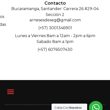
Contacto
Bucaramanga, Santander: Carrera 26 #29-04
Sección 2
os
arnesesdeseg@gmail.com
das
(+57) 3001346901
Lunes a Viernes 8am a 12am - 2pm a 6pm
Sabado 8am a 1pm
(+57) 6076507430
Cotiza Con
Nosotros