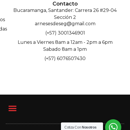
Contacto
Bucaramanga, Santander: Carrera 26 #29-04
Sección 2
os
arnesesdeseg@gmail.com
das
(+57) 3001346901
Lunes a Viernes 8am a 12am - 2pm a 6pm
Sabado 8am a 1pm
(+57) 6076507430
Cotiza Con
Nosotros