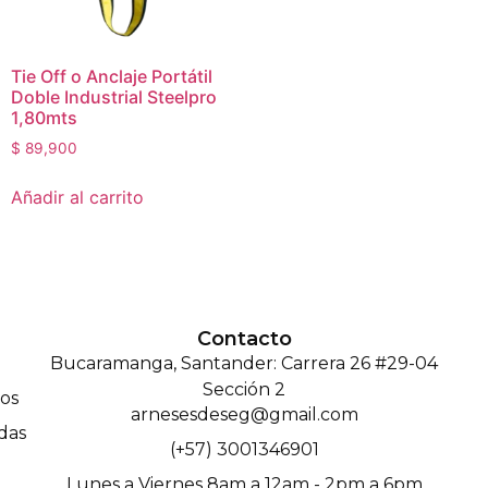
Tie Off o Anclaje Portátil
Doble Industrial Steelpro
1,80mts
$
89,900
Añadir al carrito
Contacto
Bucaramanga, Santander: Carrera 26 #29-04
Sección 2
os
arnesesdeseg@gmail.com
das
(+57) 3001346901
Lunes a Viernes 8am a 12am - 2pm a 6pm