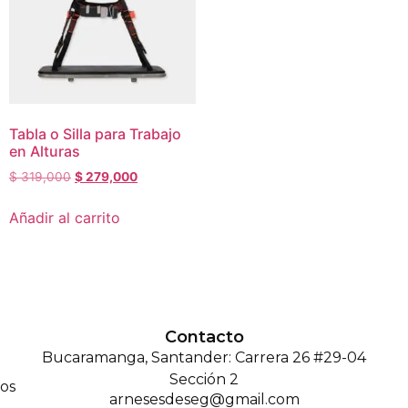
Tabla o Silla para Trabajo
en Alturas
$
319,000
$
279,000
Añadir al carrito
Contacto
Bucaramanga, Santander: Carrera 26 #29-04
Sección 2
os
arnesesdeseg@gmail.com