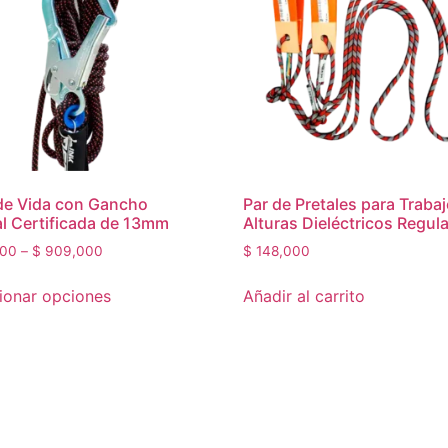
de Vida con Gancho
Par de Pretales para Traba
al Certificada de 13mm
Alturas Dieléctricos Regul
00
–
$
909,000
$
148,000
ionar opciones
Añadir al carrito