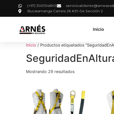
(+57) 3001346901
servicioalcliente@arneses
Bucaramanga Carrera 26 #29-04 Sección 2
Inicio
Inicio
/ Productos etiquetados “SeguridadEnA
SeguridadEnAltur
Mostrando 29 resultados