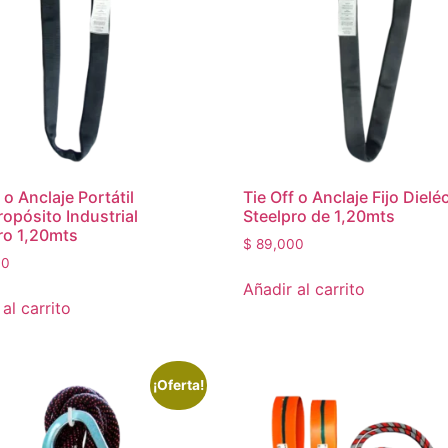
 o Anclaje Portátil
Tie Off o Anclaje Fijo Dielé
ropósito Industrial
Steelpro de 1,20mts
ro 1,20mts
$
89,000
00
Añadir al carrito
al carrito
¡Oferta!