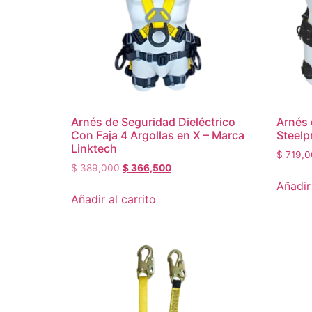
Arnés de Seguridad Dieléctrico
Arnés 
Con Faja 4 Argollas en X – Marca
Steelp
Linktech
$
719,0
$
389,000
$
366,500
Añadir 
Añadir al carrito