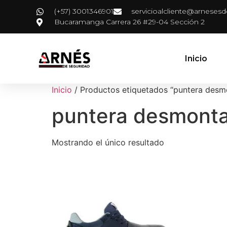
(+57) 3001346901
servicioalcliente@arneses
Bucaramanga Carrera 26 #29-04 Sección 2
Inicio
Inicio
/ Productos etiquetados “puntera desm
puntera desmont
Mostrando el único resultado