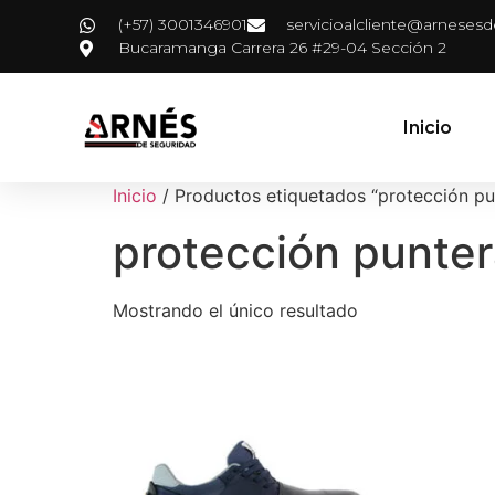
(+57) 3001346901
servicioalcliente@arneses
Bucaramanga Carrera 26 #29-04 Sección 2
Inicio
Inicio
/ Productos etiquetados “protección pu
protección punte
Mostrando el único resultado