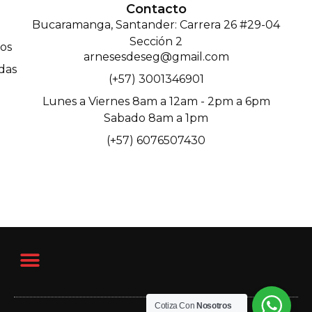
Contacto
Bucaramanga, Santander: Carrera 26 #29-04
Sección 2
os
arnesesdeseg@gmail.com
das
(+57) 3001346901
Lunes a Viernes 8am a 12am - 2pm a 6pm
Sabado 8am a 1pm
(+57) 6076507430
Cotiza Con
Nosotros