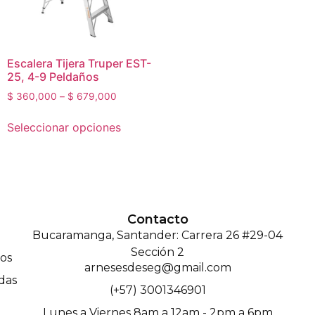
Escalera Tijera Truper EST-
25, 4-9 Peldaños
$
360,000
–
$
679,000
Seleccionar opciones
Contacto
Bucaramanga, Santander: Carrera 26 #29-04
Sección 2
os
arnesesdeseg@gmail.com
das
(+57) 3001346901
Lunes a Viernes 8am a 12am - 2pm a 6pm