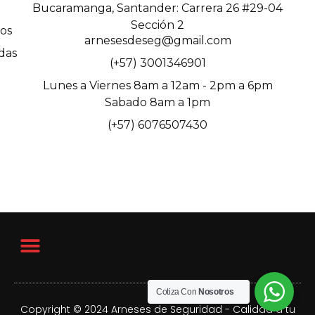
Bucaramanga, Santander: Carrera 26 #29-04
Sección 2
os
arnesesdeseg@gmail.com
das
(+57) 3001346901
Lunes a Viernes 8am a 12am - 2pm a 6pm
Sabado 8am a 1pm
(+57) 6076507430
Cotiza Con
Nosotros
Copyright © 2024 Arneses de Seguridad - Calidad a tu