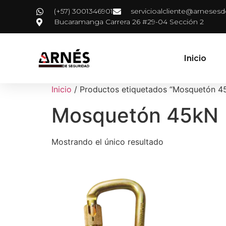
(+57) 3001346901
servicioalcliente@arneses
Bucaramanga Carrera 26 #29-04 Sección 2
Inicio
Inicio
/ Productos etiquetados “Mosquetón 4
Mosquetón 45kN
Mostrando el único resultado