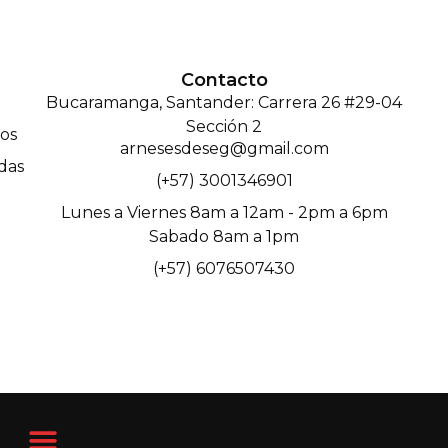
Contacto
Bucaramanga, Santander: Carrera 26 #29-04
Sección 2
os
arnesesdeseg@gmail.com
das
(+57) 3001346901
Lunes a Viernes 8am a 12am - 2pm a 6pm
Sabado 8am a 1pm
(+57) 6076507430