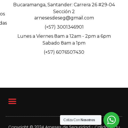
Bucaramanga, Santander: Carrera 26 #29-04
Sección 2
os
arnesesdeseg@gmail.com
das
(+57) 3001346901
Lunes a Viernes 8am a 12am - 2pm a 6pm
Sabado 8am a 1pm
(+57) 6076507430
Cotiza Con
Nosotros
Copyright © 2024 Arneses de Seguridad - Calidad a tu