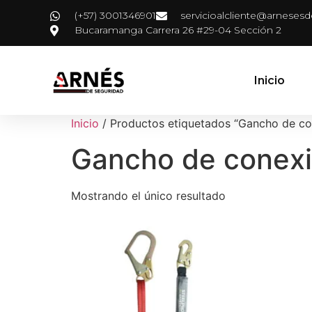
(+57) 3001346901
servicioalcliente@arneses
Bucaramanga Carrera 26 #29-04 Sección 2
Inicio
Inicio
/ Productos etiquetados “Gancho de co
Gancho de conex
Mostrando el único resultado