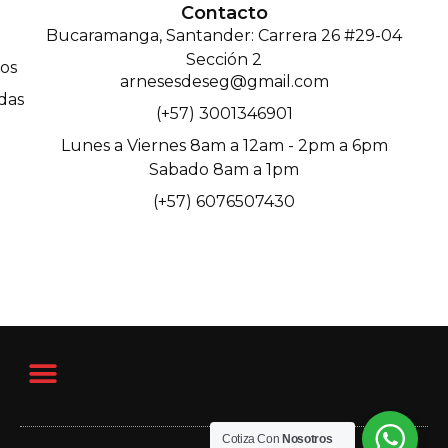
Contacto
Bucaramanga, Santander: Carrera 26 #29-04
Sección 2
os
arnesesdeseg@gmail.com
das
(+57) 3001346901
Lunes a Viernes 8am a 12am - 2pm a 6pm
Sabado 8am a 1pm
(+57) 6076507430
Cotiza Con
Nosotros