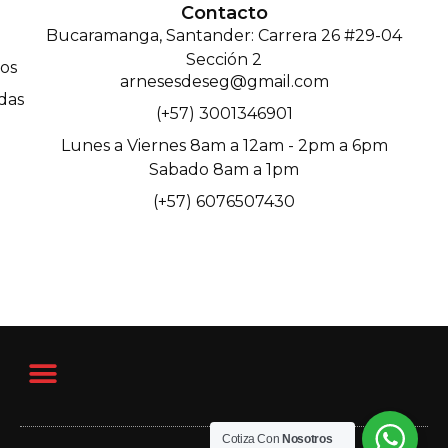
Contacto
Bucaramanga, Santander: Carrera 26 #29-04
Sección 2
os
arnesesdeseg@gmail.com
das
(+57) 3001346901
Lunes a Viernes 8am a 12am - 2pm a 6pm
Sabado 8am a 1pm
(+57) 6076507430
Cotiza Con
Nosotros