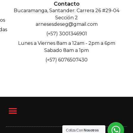
Contacto
Bucaramanga, Santander: Carrera 26 #29-04
Sección 2
os
arnesesdeseg@gmail.com
das
(+57) 3001346901
Lunes a Viernes 8am a 12am - 2pm a 6pm
Sabado 8am a 1pm
(+57) 6076507430
Cotiza Con
Nosotros