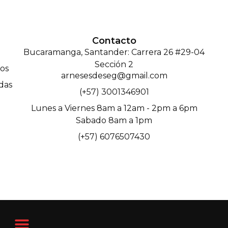
Contacto
Bucaramanga, Santander: Carrera 26 #29-04
Sección 2
os
arnesesdeseg@gmail.com
das
(+57) 3001346901
Lunes a Viernes 8am a 12am - 2pm a 6pm
Sabado 8am a 1pm
(+57) 6076507430