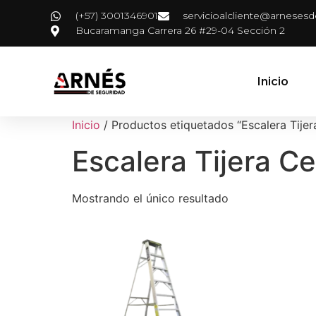
(+57) 3001346901
servicioalcliente@arneses
Bucaramanga Carrera 26 #29-04 Sección 2
Inicio
Inicio
/ Productos etiquetados “Escalera Tijer
Escalera Tijera Ce
Mostrando el único resultado