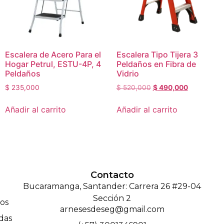
Escalera de Acero Para el
Escalera Tipo Tijera 3
Hogar Petrul, ESTU-4P, 4
Peldaños en Fibra de
Peldaños
Vidrio
$
235,000
$
520,000
$
490,000
Añadir al carrito
Añadir al carrito
Contacto
Bucaramanga, Santander: Carrera 26 #29-04
Sección 2
os
arnesesdeseg@gmail.com
das