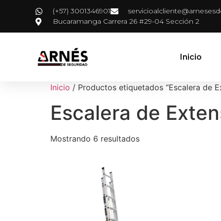
(+57) 3001346901
servicioalcliente@arneses
Bucaramanga Carrera 26 #29-04 Sección 2
Inicio
Inicio
/ Productos etiquetados “Escalera de E
Escalera de Exten
Mostrando 6 resultados