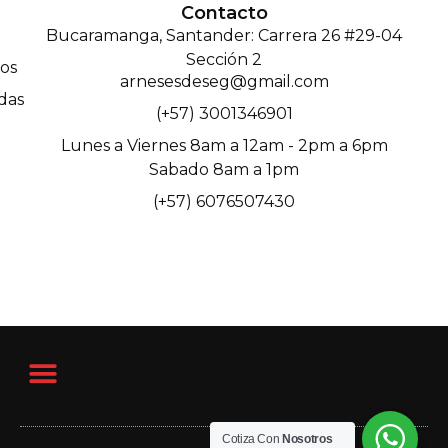
Contacto
Bucaramanga, Santander: Carrera 26 #29-04
Sección 2
os
arnesesdeseg@gmail.com
das
(+57) 3001346901
Lunes a Viernes 8am a 12am - 2pm a 6pm
Sabado 8am a 1pm
(+57) 6076507430
Cotiza Con
Nosotros