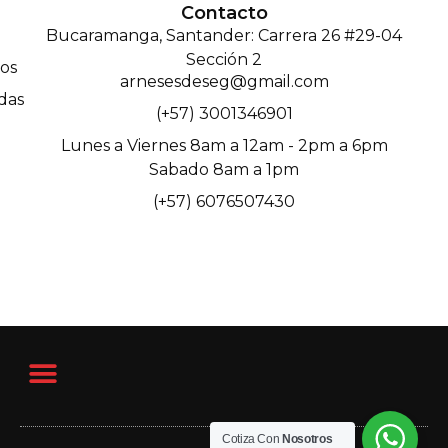
Contacto
Bucaramanga, Santander: Carrera 26 #29-04
Sección 2
os
arnesesdeseg@gmail.com
das
(+57) 3001346901
Lunes a Viernes 8am a 12am - 2pm a 6pm
Sabado 8am a 1pm
(+57) 6076507430
Cotiza Con
Nosotros