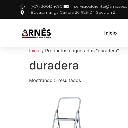
(+57) 3001346901
servicioalcliente@arneses
Bucaramanga Carrera 26 #29-04 Sección 2
Inicio
Inicio
/ Productos etiquetados “duradera”
duradera
Mostrando 5 resultados