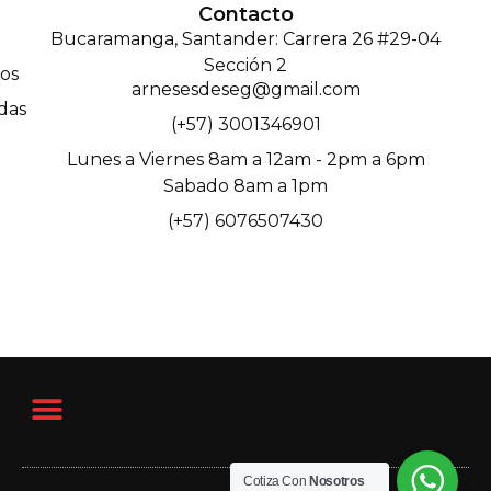
Contacto
Bucaramanga, Santander: Carrera 26 #29-04
Sección 2
os
arnesesdeseg@gmail.com
das
(+57) 3001346901
Lunes a Viernes 8am a 12am - 2pm a 6pm
Sabado 8am a 1pm
(+57) 6076507430
Cotiza Con
Nosotros