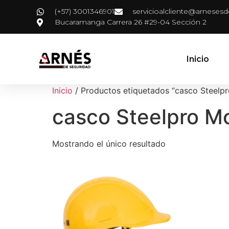
(+57) 3001346901
servicioalcliente@arneses
Bucaramanga Carrera 26 #29-04 Sección 2
Inicio
Inicio
/ Productos etiquetados “casco Steelp
casco Steelpro M
Mostrando el único resultado