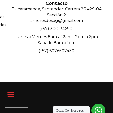
Contacto
Bucaramanga, Santander: Carrera 26 #29-04
Sección 2
os
arnesesdeseg@gmail.com
das
(+57) 3001346901
Lunes a Viernes 8am a 12am - 2pm a 6pm
Sabado 8am a 1pm
(+57) 6076507430
Cotiza Con
Nosotros