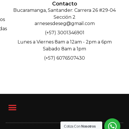
Contacto
Bucaramanga, Santander: Carrera 26 #29-04
Sección 2
os
arnesesdeseg@gmail.com
das
(+57) 3001346901
Lunes a Viernes 8am a 12am - 2pm a 6pm
Sabado 8am a 1pm
(+57) 6076507430
Cotiza Con
Nosotros